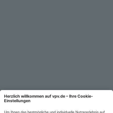
Geschäftskunden
Service
Unternehmen
Kontakt
Service-Telefon
0711/1391-6000
Mo-Fr 8-18 Uhr
Kontaktformular
Ihr persönlicher Berater vor Ort