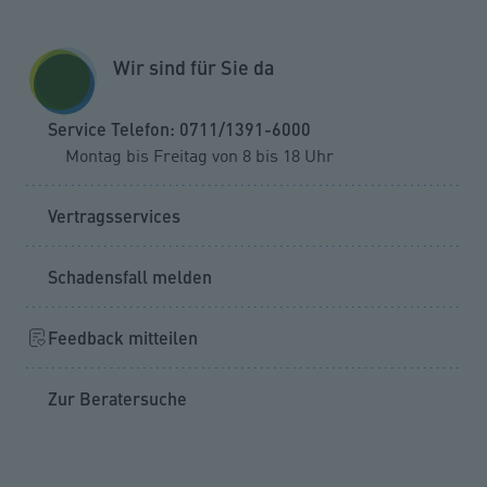
Zum Seiteninhalt springen
GESCHÄFTSKUNDEN
KUNDENPORTAL
Wir sind für Sie da
MENÜ
Service Telefon: 0711/1391-6000
Montag bis Freitag von 8 bis 18 Uhr
Vertragsservices
Namensänderung mitteilen
Vertragsservices
Schadensfall melden
Feedback mitteilen
Zur Beratersuche